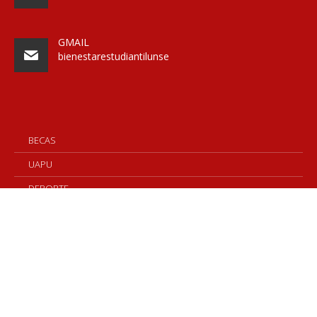
GMAIL
bienestarestudiantilunse
BECAS
UAPU
DEPORTE
RESIDENCIA
POLIDEPORTIVO
FERIA ESTUDIANTIL
ESPACIO BIENESTAR
COMISIÓN DE DISCAPACIDAD