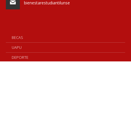
bienestarestudiantilunse
BECAS
UAPU
DEPORTE
RESIDENCIA
POLIDEPORTIVO
FERIA ESTUDIANTIL
ESPACIO BIENESTAR
COMISIÓN DE DISCAPACIDAD
FORMACIÓN